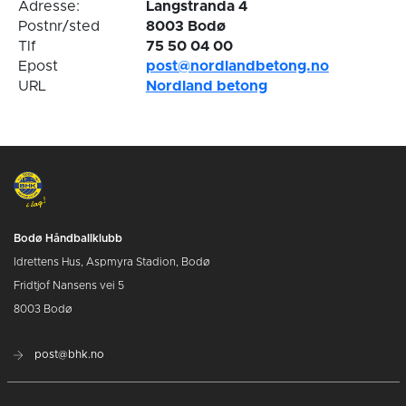
Adresse:
Langstranda 4
Postnr/sted
8003 Bodø
Tlf
75 50 04 00
Epost
post@nordlandbetong.no
URL
Nordland betong
Bodø Håndballklubb
Idrettens Hus, Aspmyra Stadion, Bodø
Fridtjof Nansens vei 5
8003 Bodø
post@bhk.no