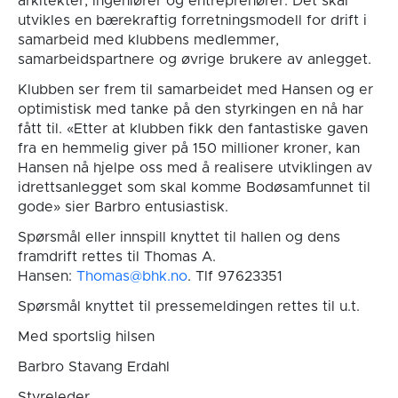
arkitekter, ingeniører og entreprenører. Det skal
utvikles en bærekraftig forretningsmodell for drift i
samarbeid med klubbens medlemmer,
samarbeidspartnere og øvrige brukere av anlegget.
Klubben ser frem til samarbeidet med Hansen og er
optimistisk med tanke på den styrkingen en nå har
fått til. «Etter at klubben fikk den fantastiske gaven
fra en hemmelig giver på 150 millioner kroner, kan
Hansen nå hjelpe oss med å realisere utviklingen av
idrettsanlegget som skal komme Bodøsamfunnet til
gode» sier Barbro entusiastisk.
Spørsmål eller innspill knyttet til hallen og dens
framdrift rettes til Thomas A.
Hansen:
Thomas@bhk.no
. Tlf 97623351
Spørsmål knyttet til pressemeldingen rettes til u.t.
Med sportslig hilsen
Barbro Stavang Erdahl
Styreleder