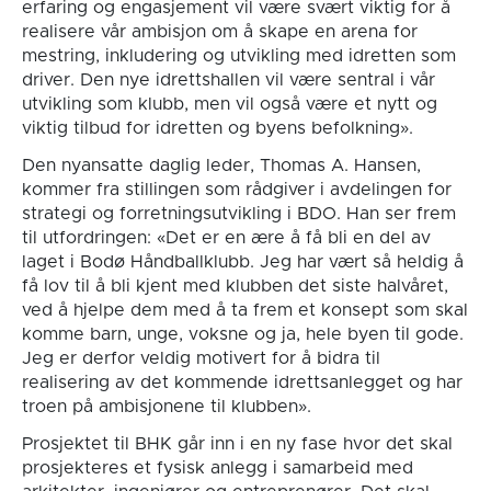
erfaring og engasjement vil være svært viktig for å
realisere vår ambisjon om å skape en arena for
mestring, inkludering og utvikling med idretten som
driver. Den nye idrettshallen vil være sentral i vår
utvikling som klubb, men vil også være et nytt og
viktig tilbud for idretten og byens befolkning».
Den nyansatte daglig leder, Thomas A. Hansen,
kommer fra stillingen som rådgiver i avdelingen for
strategi og forretningsutvikling i BDO. Han ser frem
til utfordringen: «Det er en ære å få bli en del av
laget i Bodø Håndballklubb. Jeg har vært så heldig å
få lov til å bli kjent med klubben det siste halvåret,
ved å hjelpe dem med å ta frem et konsept som skal
komme barn, unge, voksne og ja, hele byen til gode.
Jeg er derfor veldig motivert for å bidra til
realisering av det kommende idrettsanlegget og har
troen på ambisjonene til klubben».
Prosjektet til BHK går inn i en ny fase hvor det skal
prosjekteres et fysisk anlegg i samarbeid med