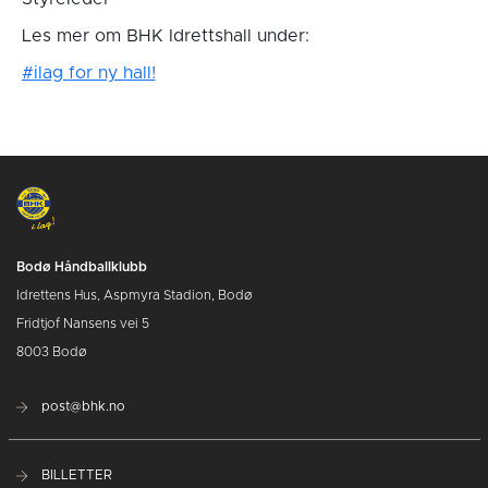
Les mer om BHK Idrettshall under:
#ilag for ny hall!
Bodø Håndballklubb
Idrettens Hus, Aspmyra Stadion, Bodø
Fridtjof Nansens vei 5
8003 Bodø
post@bhk.no
BILLETTER