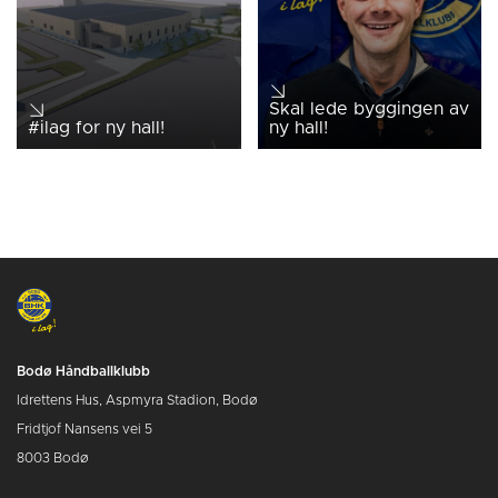
Skal lede byggingen av
#ilag for ny hall!
ny hall!
Bodø Håndballklubb
Idrettens Hus, Aspmyra Stadion, Bodø
Fridtjof Nansens vei 5
8003 Bodø