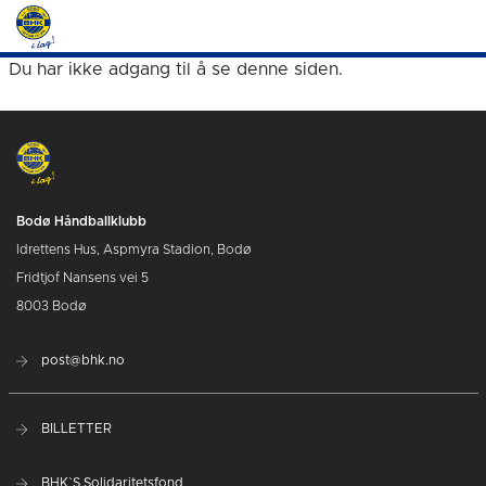
Du har ikke adgang til å se denne siden.
Bodø Håndballklubb
Idrettens Hus, Aspmyra Stadion, Bodø
Fridtjof Nansens vei 5
8003 Bodø
post@bhk.no
BILLETTER
BHK`S Solidaritetsfond