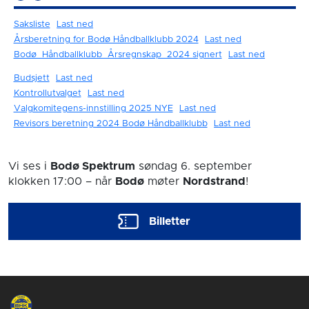
Saksliste
Last ned
Årsberetning for Bodø Håndballklubb 2024
Last ned
Bodø_Håndballklubb_Årsregnskap_2024 signert
Last ned
Budsjett
Last ned
Kontrollutvalget
Last ned
Valgkomitegens-innstilling 2025 NYE
Last ned
Revisors beretning 2024 Bodø Håndballklubb
Last ned
Vi ses i
Bodø Spektrum
søndag 6. september
klokken 17:00
– når
Bodø
møter
Nordstrand
!
Billetter