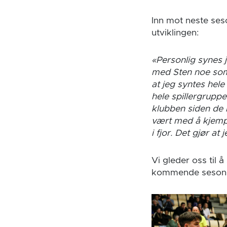
Inn mot neste seso
utviklingen:
«Personlig synes 
med Sten noe som h
at jeg syntes hele
hele spillergruppe
klubben siden de ko
vært med å kjemp
i fjor. Det gjør at 
Vi gleder oss til
kommende sesong