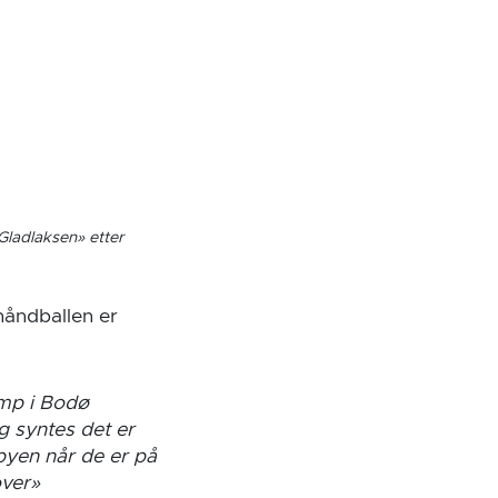
Gladlaksen» etter
phåndballen er
amp i Bodø
g syntes det er
 byen når de er på
over»