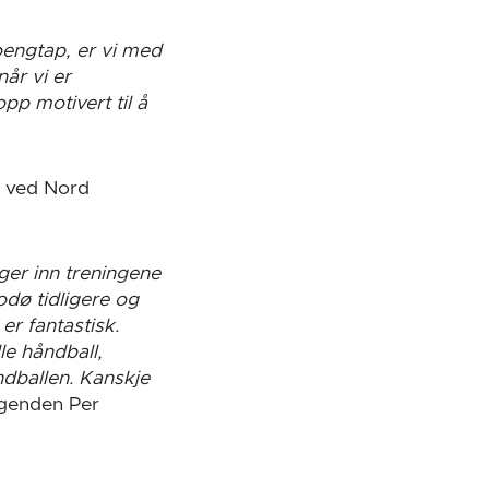
oengtap, er vi med
når vi er
pp motivert til å
r ved Nord
gger inn treningene
odø tidligere og
er fantastisk.
le håndball,
åndballen. Kanskje
legenden Per