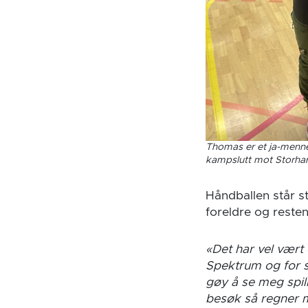
Thomas er et ja-mennes
kampslutt mot Storha
Håndballen står st
foreldre og resten
«Det har vel vær
Spektrum og for s
gøy å se meg spill
besøk så regner m