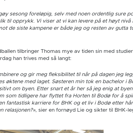
gøy sesong foreløpig, selv med noen ordentlig sure p
k til opprykk. Vi viser at vi kan levere på et høyt nivå 
ot de siste kampene er både jeg og resten av gutta to
ballen tilbringer Thomas mye av tiden sin med studie
erdag han trives med så langt:
mbinere og gir meg fleksibilitet til når på dagen jeg le
les øktene med laget. Søsteren min tok en bachelor i B
itivt om byen. Etter snart et år her så jeg enig at byen 
som tidligere har flyttet fra Horten til Bodø for å spil
i en fantastisk karriere for BHK og et liv i Bodø etter h
en relasjonen?»
, sier en fornøyd Lie og sikter til BHK-