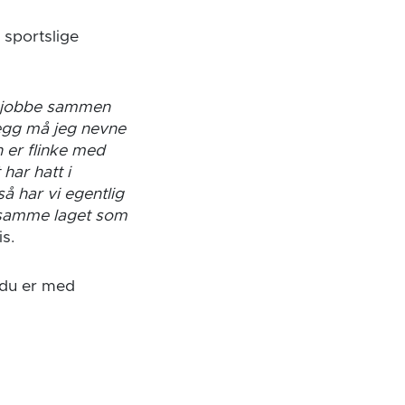
 sportslige
 å jobbe sammen
llegg må jeg nevne
n er flinke med
har hatt i
så har vi egentlig
 samme laget som
s.
d du er med