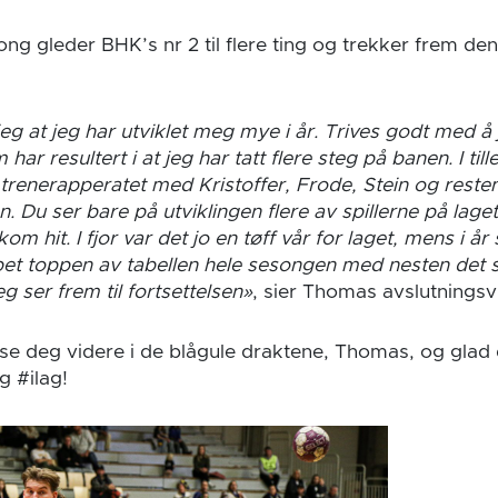
ng gleder BHK’s nr 2 til flere ting og trekker frem den
jeg at jeg har utviklet meg mye i år. Trives godt med
ar resultert i at jeg har tatt flere steg på banen. I ti
 trenerapperatet med Kristoffer, Frode, Stein og reste
n. Du ser bare på utviklingen flere av spillerne på laget 
m hit. I fjor var det jo en tøff vår for laget, mens i år 
et toppen av tabellen hele sesongen med nesten det
jeg ser frem til fortsettelsen»
, sier Thomas avslutningsvi
 å se deg videre i de blågule draktene, Thomas, og gla
 #ilag!