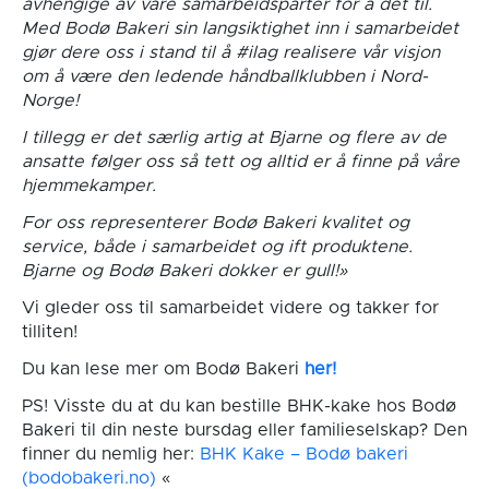
avhengige av våre samarbeidsparter for å det til.
Med Bodø Bakeri sin langsiktighet inn i samarbeidet
gjør dere oss i stand til å #ilag realisere vår visjon
om å være den ledende håndballklubben i Nord-
Norge!
I tillegg er det særlig artig at Bjarne og flere av de
ansatte følger oss så tett og alltid er å finne på våre
hjemmekamper.
For oss representerer Bodø Bakeri kvalitet og
service, både i samarbeidet og ift produktene.
Bjarne og Bodø Bakeri dokker er gull!»
Vi gleder oss til samarbeidet videre og takker for
tilliten!
Du kan lese mer om Bodø Bakeri
her!
PS! Visste du at du kan bestille BHK-kake hos Bodø
Bakeri til din neste bursdag eller familieselskap? Den
finner du nemlig her:
BHK Kake – Bodø bakeri
(bodobakeri.no)
«