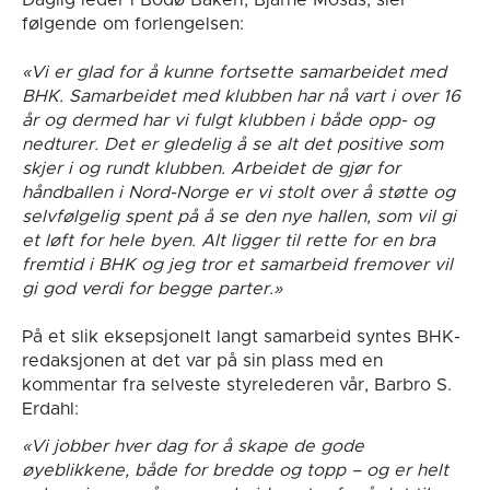
Daglig leder i Bodø Bakeri, Bjarne Mosås, sier
følgende om forlengelsen:
«Vi er glad for å kunne fortsette samarbeidet med
BHK. Samarbeidet med klubben har nå vart i over 16
år og dermed har vi fulgt klubben i både opp- og
nedturer. Det er gledelig å se alt det positive som
skjer i og rundt klubben. Arbeidet de gjør for
håndballen i Nord-Norge er vi stolt over å støtte og
selvfølgelig spent på å se den nye hallen, som vil gi
et løft for hele byen. Alt ligger til rette for en bra
fremtid i BHK og jeg tror et samarbeid fremover vil
gi god verdi for begge parter.»
På et slik eksepsjonelt langt samarbeid syntes BHK-
redaksjonen at det var på sin plass med en
kommentar fra selveste styrelederen vår, Barbro S.
Erdahl:
«Vi jobber hver dag for å skape de gode
øyeblikkene, både for bredde og topp – og er helt