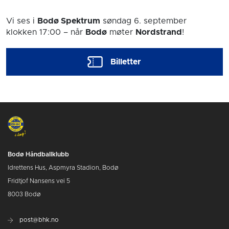
Vi ses i
Bodø Spektrum
søndag 6. september
klokken 17:00
– når
Bodø
møter
Nordstrand
!
Billetter
Bodø Håndballklubb
Idrettens Hus, Aspmyra Stadion, Bodø
Fridtjof Nansens vei 5
8003 Bodø
post@bhk.no