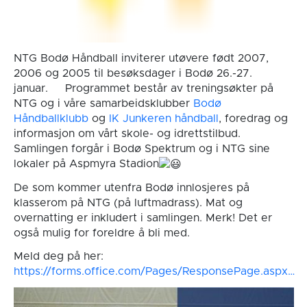
NTG Bodø Håndball inviterer utøvere født 2007,
2006 og 2005 til besøksdager i
Bodø 26.-27.
januar. Programmet består av treningsøkter på
NTG og i våre samarbeidsklubber
Bodø
Håndballklubb
og
IK Junkeren håndball
, foredrag og
informasjon om vårt skole- og idrettstilbud.
Samlingen forgår i Bodø Spektrum og i NTG sine
lokaler på Aspmyra Stadion
De som kommer utenfra Bodø innlosjeres på
klasserom på NTG (på luftmadrass). Mat og
overnatting er inkludert i samlingen. Merk! Det er
også mulig for foreldre å bli med.
Meld deg på her:
https://forms.office.com/Pages/ResponsePage.aspx…