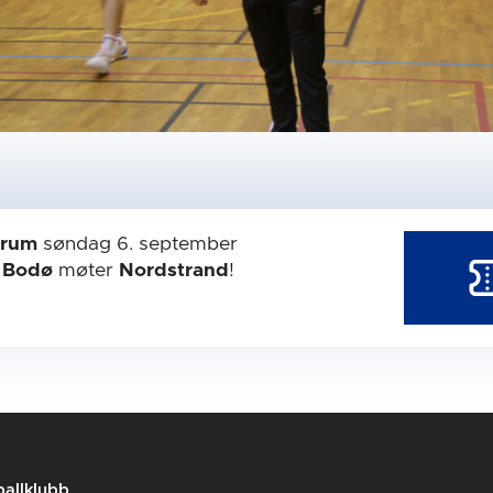
trum
søndag 6. september
r
Bodø
møter
Nordstrand
!
allklubb