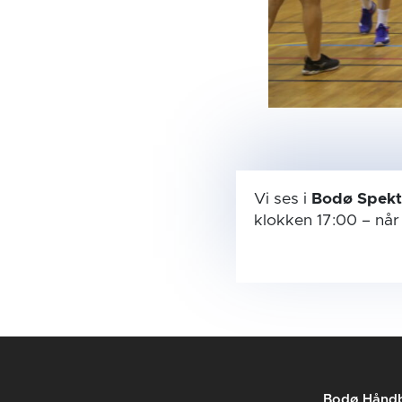
Vi ses i
Bodø Spek
klokken 17:00
– nå
Bodø Håndb