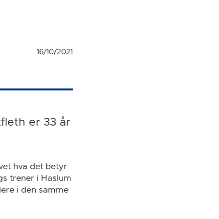
16/10/2021
leth er 33 år
vet hva det betyr
gs trener i Haslum
llere i den samme