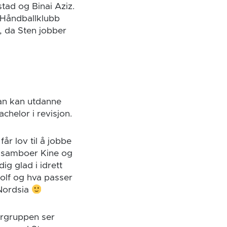
tad og Binai Aziz.
 Håndballklubb
, da Sten jobber
man kan utdanne
achelor i revisjon.
år lov til å jobbe
d samboer Kine og
ig glad i idrett
 golf og hva passer
 Nordsia
lergruppen ser