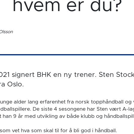
hvem er du?
Olsson
1 signert BHK en ny trener. Sten Stockf
a Oslo.
 unge alder lang erfarenhet fra norsk topphåndball og 
dballspillere. De siste 4 sesongene har Sten vært A-la
t han 9 år med utvikling av både klubb og håndballspi
om vet hva som skal til for å bli god i håndball.