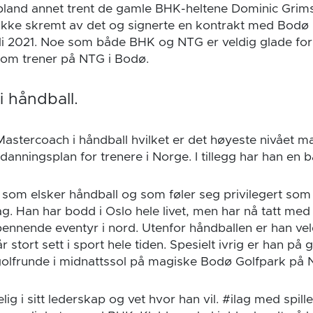
bland annet trent de gamle BHK-heltene Dominic Grims
 ikke skremt av det og signerte en kontrakt med Bodø
uli 2021. Noe som både BHK og NTG er veldig glade for
som trener på NTG i Bodø.
 håndball.
Mastercoach i håndball hvilket er det høyeste nivået 
tdanningsplan for trenere i Norge. I tillegg har han en b
som elsker håndball og som føler seg privilegert som f
g. Han har bodd i Oslo hele livet, men har nå tatt me
pennende eventyr i nord. Utenfor håndballen er han veld
r stort sett i sport hele tiden. Spesielt ivrig er han på
golfrunde i midnattssol på magiske Bodø Golfpark på
elig i sitt lederskap og vet hvor han vil. #ilag med spil