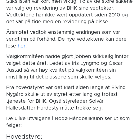
Sakslisten var kort men viktig. To av de store sakene
var valg og revidering av BHK sine vedtekter.
Vedtektene har ikke vært oppdatert siden 2010 og
det var på tide med en revidering på disse.
Årsmøtet vedtok enstemmig endringen som var
sendt inn på forhånd. De nye vedtektene kan dere
lese
her
.
Valgkommitéen hadde gjort jobben skikkelig innfør
valget dette året. Ledet av Iris Lyngmo og Oscar
Justad så var høy kvalitet på valgkomitéen sin
innstilling til det plassene som skulle velges.
Fra hovedstyret var det klart siden lenge at Eivind
Nygård skulle ut av styret etter lang og trofast
tjeneste for BHK. Også styreleder Solvår
Hallesdatter Hardesty måtte trekke seg.
De ulike utvalgene i Bodø Håndballklubb ser ut som
følger:
Hovedstyre: