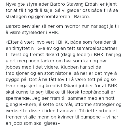
Nyvalgte styreleder Barbro Stavang Erdahl er kjent
for at få ting til å skje. Så vi gleder oss både til å se
strategen og gjennomføreren i Barbro.
Barbro selv sier så her om hvorfor hun har sagt ja til
å være styreleder i BHK.
«Etter å vært involvert i BHK, både som forelder til
en tilflyttet NTG-elev og en tett samarbeidspartner
til først og fremst Rikard (daglig leder) i BHK, har jeg
gjort meg noen tanker om hva som kan og bør
jobbes med i det videre. Klubben har solide
tradisjoner og en stolt historie, så her er det mye å
bygge på. Det å ha fått lov til å være tett på og se
hvor engasjert og kreativt Rikard jobber for at BHK
skal kunne ta seg tilbake til Norsk topphåndball er
spennende. Jeg ser fram til, sammen med en flott
gjeng BHKere, å sette oss mål, utforme strategier og
iverksette disse i tiden framover. Til dette arbeidet
trenger vi alle menn og kvinner til pumpene – vi har
en jobb som skal gjøres»