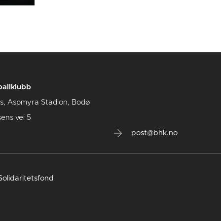
allklubb
us, Aspmyra Stadion, Bodø
sens vei 5
post@bhk.no
olidaritetsfond