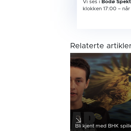
Vi ses i
Bodø Spek
klokken 17:00
– nå
Relaterte artikle
Bli kjent med BHK spill