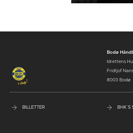
Bodø Håndb
Idrettens H
Fridtjof Nan
8003 Bodø
BILLETTER
BHK`S S