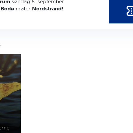
trum
søndag 6. september
r
Bodø
møter
Nordstrand
!
r
erne