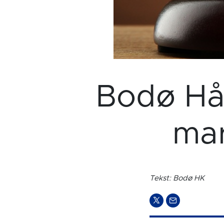
Bodø Hån
mar
Tekst: Bodø HK