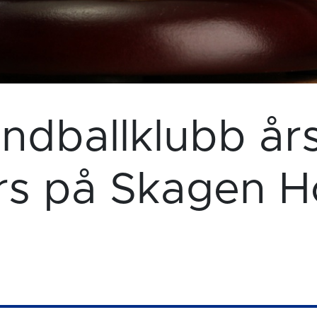
dballklubb år
s på Skagen H