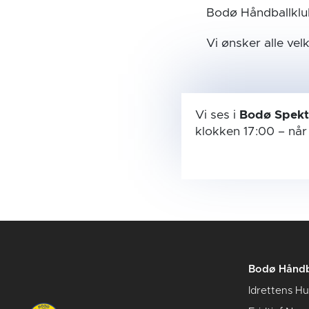
Bodø Håndballklu
Vi ønsker alle ve
Vi ses i
Bodø Spek
klokken 17:00
– nå
Bodø Håndb
Idrettens H