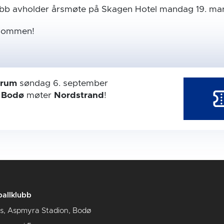
bb avholder årsmøte på Skagen Hotel mandag 19. mar
lkommen!
trum
søndag 6. september
r
Bodø
møter
Nordstrand
!
allklubb
us, Aspmyra Stadion, Bodø