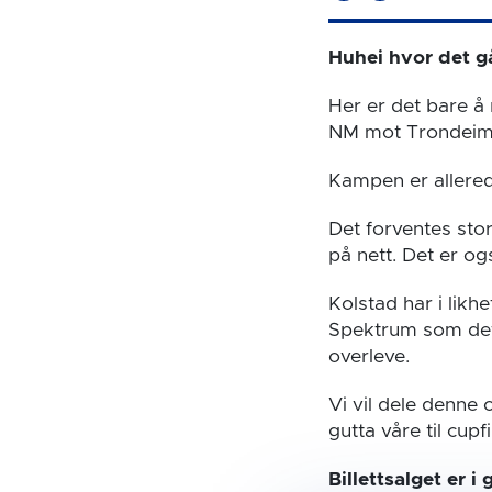
Huhei hvor det g
Her er det bare å 
NM mot Trondeims
Kampen er allered
Det forventes sto
på nett. Det er og
Kolstad har i likhe
Spektrum som det v
overleve.
Vi vil dele denne
gutta våre til cupf
Billettsalget er 