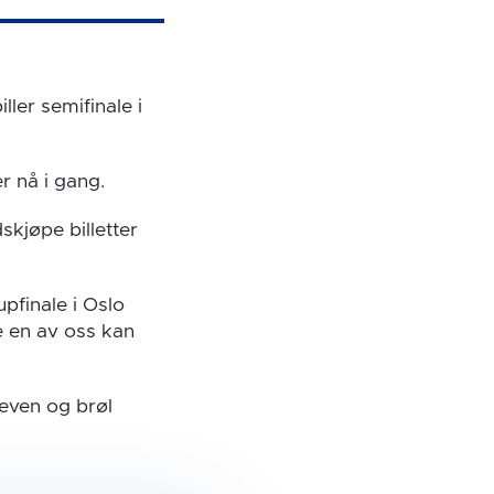
ller semifinale i
r nå i gang.
skjøpe billetter
upfinale i Oslo
e en av oss kan
leven og brøl