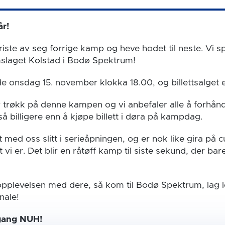
år!
riste av seg forrige kamp og heve hodet til neste. Vi spi
laget Kolstad i Bodø Spektrum!
e onsdag 15. november klokka 18.00, og billettsalget e
r trøkk på denne kampen og vi anbefaler alle å forhånd
så billigere enn å kjøpe billett i døra på kampdag.
t med oss slitt i serieåpningen, og er nok like gira på c
i er. Det blir en råtøff kamp til siste sekund, der bar
 opplevelsen med dere, så kom til Bodø Spektrum, lag 
inale!
i gang NUH!