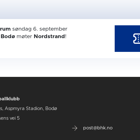
trum
søndag 6. september
r
Bodø
møter
Nordstrand
!
allklubb
us, Aspmyra Stadion, Bodø
sens vei 5
post@bhk.no