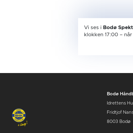
Vi ses i
Bodø Spek
klokken 17:00
– nå
Bodø Håndb
Idrettens H
Fridtjof Nan
8003 Bodø