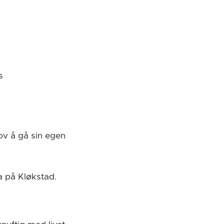
s
ov å gå sin egen
☺
a på Kløkstad.