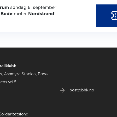
trum
søndag 6. september
r
Bodø
møter
Nordstrand
!
allklubb
us, Aspmyra Stadion, Bodø
sens vei 5
post@bhk.no
olidaritetsfond