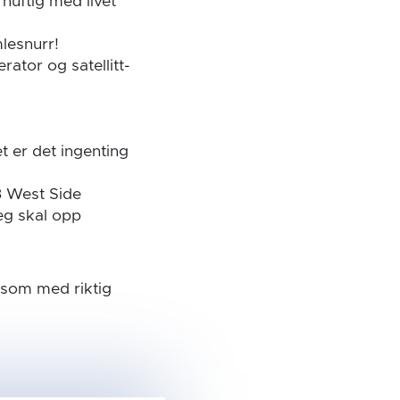
nuftig med livet
lesnurr!
rator og satellitt-
t er det ingenting
3 West Side
jeg skal opp
 som med riktig