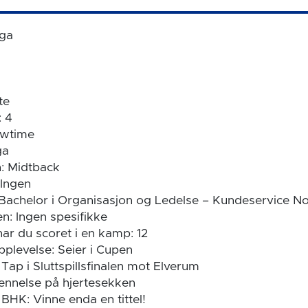
Aga
te
 4
owtime
ga
: Midtback
 Ingen
Bachelor i Organisasjon og Ledelse – Kundeservice N
n: Ingen spesifikke
r du scoret i en kamp: 12
pplevelse: Seier i Cupen
Tap i Sluttspillsfinalen mot Elverum
ennelse på hjertesekken
HK: Vinne enda en tittel!