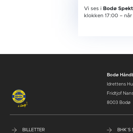
Vi ses i
Bodø Spek
klokken 17:00
– nå
Bodø Håndb
Idrettens H
Fridtjof Nan
8003 Bodø
BILLETTER
BHK`S S