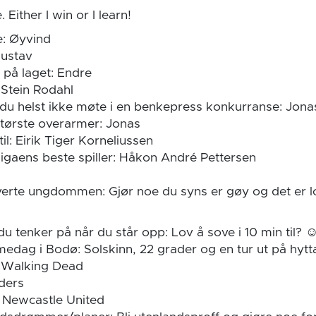
. Either I win or I learn!
e: Øyvind
Gustav
på laget: Endre
 Stein Rodahl
 du helst ikke møte i en benkepress konkurranse: Jona
tørste overarmer: Jonas
l: Eirik Tiger Korneliussen
igaens beste spiller: Håkon André Pettersen
iverte ungdommen: Gjør noe du syns er gøy og det er l
du tenker på når du står opp: Lov å sove i 10 min til?
edag i Bodø: Solskinn, 22 grader og en tur ut på hytt
e Walking Dead
nders
: Newcastle United