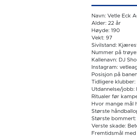
Navn: Vetle Eck 
Alder: 22 år
Høyde: 190
Vekt: 97
Sivilstand: Kjæres
Nummer på trøye:
Kallenavn: DJ Sh
Instagram: vetlea
Posisjon på banen
Tidligere klubber:
Utdannelse/jobb: 
Ritualer før kampe
Hvor mange mål ha
Største håndballo
Største bommert: 
Verste skade: Bet
Fremtidsmål med B