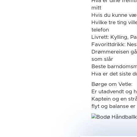
Hva er dine fremt
mitt
Hvis du kunne vær
Hvilke tre ting vi
telefon
Livrett: Kylling, 
Favorittdrikk: Ne
Drømmereisen går 
som slår
Beste barndomsmi
Hva er det siste du
Børge om Vetle:
Er utadvendt og ha
Kaptein og en str
flyt og balanse er