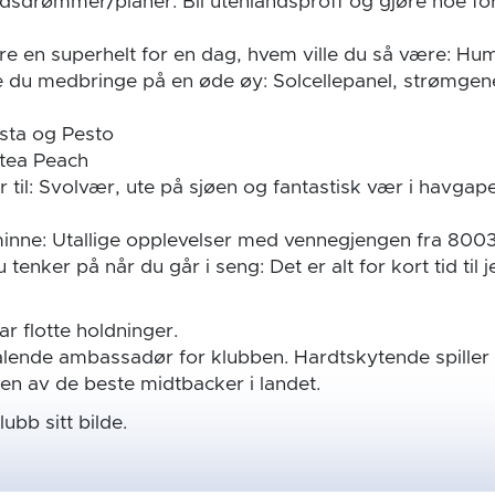
idsdrømmer/planer: Bli utenlandsproff og gjøre noe for
e en superhelt for en dag, hvem ville du så være: Hum
lle du medbringe på en øde øy: Solcellepanel, strømgene
Pasta og Pesto
stea Peach
til: Svolvær, ute på sjøen og fantastisk vær i havgape
nne: Utallige opplevelser med vennegjengen fra 800
 tenker på når du går i seng: Det er alt for kort tid til 
r flotte holdninger.
ålende ambassadør for klubben. Hardtskytende spiller
 en av de beste midtbacker i landet.