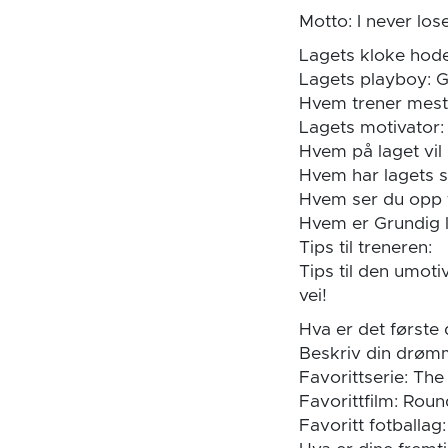
Motto: I never lose
Lagets kloke hod
Lagets playboy: 
Hvem trener mest 
Lagets motivator:
Hvem på laget vil
Hvem har lagets s
Hvem ser du opp ti
Hvem er Grundig l
Tips til treneren:
Tips til den umot
vei!
Hva er det første 
Beskriv din drømm
Favorittserie: Th
Favorittfilm: Rou
Favoritt fotballag