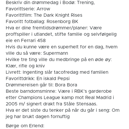
Beskriv din drømmedag i Bodø: Trening,
Favorittserie: Arrow
Favorittfilm: The Dark Knight Rises
Favoritt fotballag: Rosenborg BK
Hva er dine fremtidsdrømmer/planer: Være
proffspiller i utlandet, stifte familie og selvfølgelig
eie en Ferrari 458
Hvis du kunne være en superhelt for en dag, hvem
ville du så være: Supermann
Hvilke tre ting ville du medbringe på en øde øy:
Klær, rifle og kniv
Livrett: Ingenting slår tacofredag med familien
Favorittdrikk: En iskald Pepsi
Drømmereisen går til: Bora Bora
Beste barndomsminne: Være i RBK’s garderobe
etter Champions League kamp mot Real Madrid i
2005 m/ signert drakt fra Ståle Stensaas.
Hva er det siste du tenker på når du går i seng: Om
jeg har brukt dagen fornuftig
Børge om Erlend: