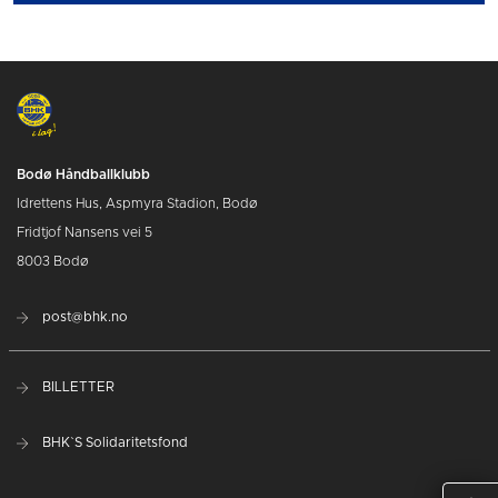
Bodø Håndballklubb
Idrettens Hus, Aspmyra Stadion, Bodø
Fridtjof Nansens vei 5
8003 Bodø
post@bhk.no
BILLETTER
BHK`S Solidaritetsfond