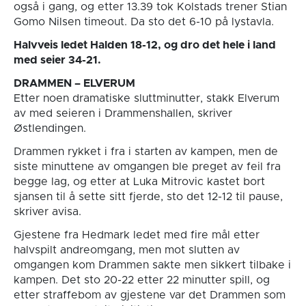
også i gang, og etter 13.39 tok Kolstads trener Stian
Gomo Nilsen timeout. Da sto det 6-10 på lystavla.
Halvveis ledet Halden 18-12, og dro det hele i land
med seier 34-21.
DRAMMEN – ELVERUM
Etter noen dramatiske sluttminutter, stakk Elverum
av med seieren i Drammenshallen, skriver
Østlendingen.
Drammen rykket i fra i starten av kampen, men de
siste minuttene av omgangen ble preget av feil fra
begge lag, og etter at Luka Mitrovic kastet bort
sjansen til å sette sitt fjerde, sto det 12-12 til pause,
skriver avisa.
Gjestene fra Hedmark ledet med fire mål etter
halvspilt andreomgang, men mot slutten av
omgangen kom Drammen sakte men sikkert tilbake i
kampen. Det sto 20-22 etter 22 minutter spill, og
etter straffebom av gjestene var det Drammen som