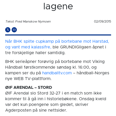
lagene
Tekst: Fred Manskow Nymoen
02/09/2015
Når BHK spilte cupkamp på bortebane mot Harstad,
og vant med kalassifre,
ble GRUNDIGligaen åpnet i
tre forskjellige haller samtidig.
BHK serieåpner forøvrig på bortebane mot Viking
Håndball førstkommende søndag kl. 16:00, og
kampen ser du på
handballtv.com
– håndball-Norges
nye WEB TV-plattform.
ØIF ARENDAL – STORD
ØIF Arendal slo Stord 32-27 i en match som ikke
kommer til å gå inn i historiebøkene. Onsdag kveld
var det kun poengene som gledet, skriver
Agderposten på sine nettsider.