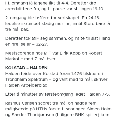
I 1. omgang lå lagene likt til 4-4. Deretter dro
arendalittene fra, og til pause var stillingen 16-10.
2. omgang ble tøffere for vertskapet: En 24-16-
ledelse skrumpet stadig mer inn, inntil Stord bare lå
tre mål bak.
Deretter tok ØIF seg sammen, og halte til sist i land
en grei seier – 32-27.
Mestscorende hos ØIF var Eirik Køpp og Robert
Markotic med 7 mål hver.
KOLSTAD – HALDEN
Halden feide over Kolstad foran 1.476 tilskuere i
Trondheim Spektrum – og vant med 13 mål, skriver
Halden Arbeiderblad.
Etter ti minutter av førsteomgang ledet Halden 7-5.
Rasmus Carlsen scoret tre mål og hadde fem
målgivende på HTHs første ti scoringer. Simen Holm
og Sander Thorbjørnsen (tidligere BHK-spiller) kom