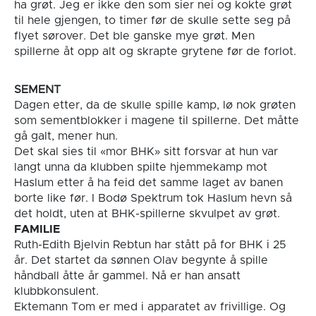
ha grøt. Jeg er ikke den som sier nei og kokte grøt
til hele gjengen, to timer før de skulle sette seg på
flyet sørover. Det ble ganske mye grøt. Men
spillerne åt opp alt og skrapte grytene før de forlot.
SEMENT
Dagen etter, da de skulle spille kamp, lø nok grøten
som sementblokker i magene til spillerne. Det måtte
gå galt, mener hun.
Det skal sies til «mor BHK» sitt forsvar at hun var
langt unna da klubben spilte hjemmekamp mot
Haslum etter å ha feid det samme laget av banen
borte like før. I Bodø Spektrum tok Haslum hevn så
det holdt, uten at BHK-spillerne skvulpet av grøt.
FAMILIE
Ruth-Edith Bjelvin Rebtun har stått på for BHK i 25
år. Det startet da sønnen Olav begynte å spille
håndball åtte år gammel. Nå er han ansatt
klubbkonsulent.
Ektemann Tom er med i apparatet av frivillige. Og