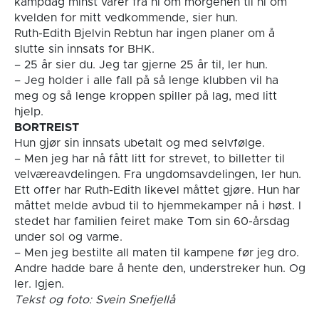
kampdag minst varer fra ni om morgenen til ni om
kvelden for mitt vedkommende, sier hun.
Ruth-Edith Bjelvin Rebtun har ingen planer om å
slutte sin innsats for BHK.
– 25 år sier du. Jeg tar gjerne 25 år til, ler hun.
– Jeg holder i alle fall på så lenge klubben vil ha
meg og så lenge kroppen spiller på lag, med litt
hjelp.
BORTREIST
Hun gjør sin innsats ubetalt og med selvfølge.
– Men jeg har nå fått litt for strevet, to billetter til
velværeavdelingen. Fra ungdomsavdelingen, ler hun.
Ett offer har Ruth-Edith likevel måttet gjøre. Hun har
måttet melde avbud til to hjemmekamper nå i høst. I
stedet har familien feiret make Tom sin 60-årsdag
under sol og varme.
– Men jeg bestilte all maten til kampene før jeg dro.
Andre hadde bare å hente den, understreker hun. Og
ler. Igjen.
Tekst og foto: Svein Snefjellå