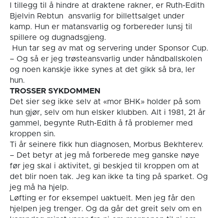
I tillegg til å hindre at draktene rakner, er Ruth-Edith
Bjelvin Rebtun ansvarlig for billettsalget under
kamp. Hun er matansvarlig og forbereder lunsj til
spillere og dugnadsgjeng.
Hun tar seg av mat og servering under Sponsor Cup.
– Og så er jeg trøsteansvarlig under håndballskolen
og noen kanskje ikke synes at det gikk så bra, ler
hun.
TROSSER SYKDOMMEN
Det sier seg ikke selv at «mor BHK» holder på som
hun gjør, selv om hun elsker klubben. Alt i 1981, 21 år
gammel, begynte Ruth-Edith å få problemer med
kroppen sin.
Ti år seinere fikk hun diagnosen, Morbus Bekhterev.
– Det betyr at jeg må forberede meg ganske nøye
før jeg skal i aktivitet, gi beskjed til kroppen om at
det blir noen tak. Jeg kan ikke ta ting på sparket. Og
jeg må ha hjelp.
Løfting er for eksempel uaktuelt. Men jeg får den
hjelpen jeg trenger. Og da går det greit selv om en