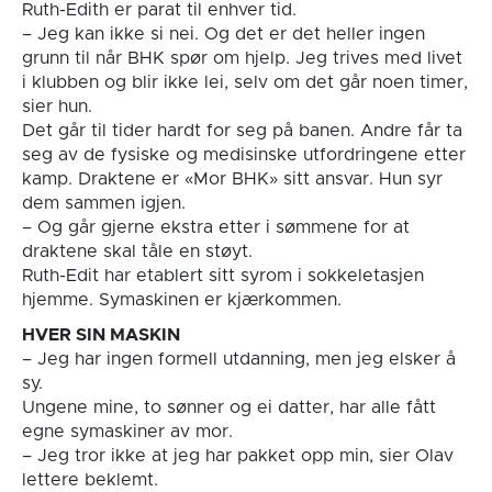
Ruth-Edith er parat til enhver tid.
– Jeg kan ikke si nei. Og det er det heller ingen
grunn til når BHK spør om hjelp. Jeg trives med livet
i klubben og blir ikke lei, selv om det går noen timer,
sier hun.
Det går til tider hardt for seg på banen. Andre får ta
seg av de fysiske og medisinske utfordringene etter
kamp. Draktene er «Mor BHK» sitt ansvar. Hun syr
dem sammen igjen.
– Og går gjerne ekstra etter i sømmene for at
draktene skal tåle en støyt.
Ruth-Edit har etablert sitt syrom i sokkeletasjen
hjemme. Symaskinen er kjærkommen.
HVER SIN MASKIN
– Jeg har ingen formell utdanning, men jeg elsker å
sy.
Ungene mine, to sønner og ei datter, har alle fått
egne symaskiner av mor.
– Jeg tror ikke at jeg har pakket opp min, sier Olav
lettere beklemt.