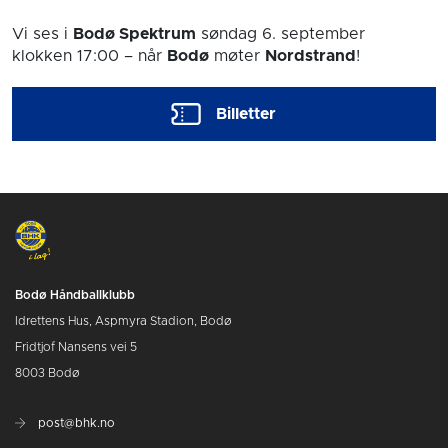
Vi ses i
Bodø Spektrum
søndag 6. september
klokken 17:00
– når
Bodø
møter
Nordstrand
!
Billetter
Bodø Håndballklubb
Idrettens Hus, Aspmyra Stadion, Bodø
Fridtjof Nansens vei 5
8003 Bodø
post@bhk.no