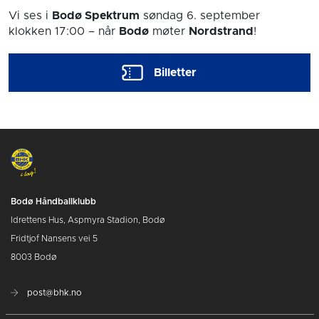
Vi ses i
Bodø Spektrum
søndag 6. september
klokken 17:00
– når
Bodø
møter
Nordstrand
!
Billetter
Bodø Håndballklubb
Idrettens Hus, Aspmyra Stadion, Bodø
Fridtjof Nansens vei 5
8003 Bodø
post@bhk.no