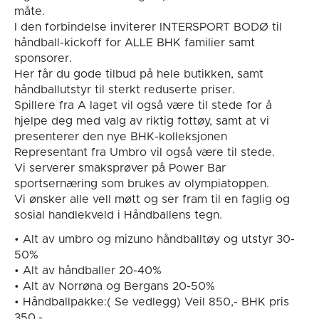
måte.
I den forbindelse inviterer INTERSPORT BODØ til
håndball-kickoff for ALLE BHK familier samt
sponsorer.
Her får du gode tilbud på hele butikken, samt
håndballutstyr til sterkt reduserte priser.
Spillere fra A laget vil også være til stede for å
hjelpe deg med valg av riktig fottøy, samt at vi
presenterer den nye BHK-kolleksjonen
Representant fra Umbro vil også være til stede.
Vi serverer smaksprøver på Power Bar
sportsernæring som brukes av olympiatoppen.
Vi ønsker alle vell møtt og ser fram til en faglig og
sosial handlekveld i Håndballens tegn.
• Alt av umbro og mizuno håndballtøy og utstyr 30-
50%
• Alt av håndballer 20-40%
• Alt av Norrøna og Bergans 20-50%
• Håndballpakke:( Se vedlegg) Veil 850,- BHK pris
350,-