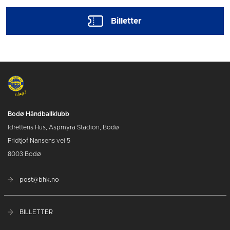
Billetter
Bodø Håndballklubb
Idrettens Hus, Aspmyra Stadion, Bodø
Fridtjof Nansens vei 5
8003 Bodø
post@bhk.no
BILLETTER